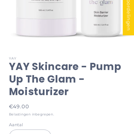
★ Beoordelingen
Media
1
YAY
openen
YAY Skincare - Pump
in
modaal
Up The Glam -
Moisturizer
Normale
€49.00
prijs
Belastingen inbegrepen.
Aantal