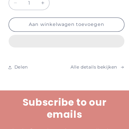
Aantal
Aantal
verlagen
verhogen
voor
voor
YAY
YAY
Aan winkelwagen toevoegen
Skincare
Skincare
-
-
Pump
Pump
Up
Up
The
The
Glam
Glam
Delen
Alle details bekijken
-
-
Moisturizer
Moisturizer
Subscribe to our
emails