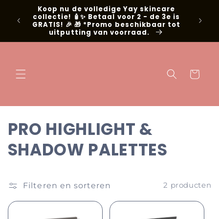
Meteen naar
Koop nu de volledige Yay skincare
g met
de content
collectie! 🧴✨ Betaal voor 2 - de 3e is
📍Niel
GRATIS! 🎉 🎁 *Promo beschikbaar tot
uitputting van voorraad.
Winkelwage
C
PRO HIGHLIGHT &
o
SHADOW PALETTES
l
l
Filteren en sorteren
2 producten
e