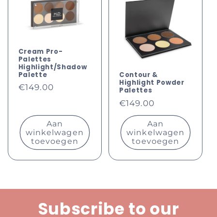
c
t
i
Cream Pro-
Palettes
e
Highlight/Shadow
Palette
Contour &
Highlight Powder
Normale
:
€149.00
Palettes
prijs
Normale
€149.00
prijs
Aan
Aan
winkelwagen
winkelwagen
toevoegen
toevoegen
Subscribe to our