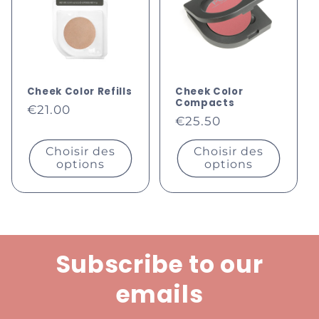
c
t
i
Cheek Color Refills
Cheek Color
o
Compacts
Prix
€21.00
Prix
€25.50
habituel
n
habituel
Choisir des
Choisir des
:
options
options
Subscribe to our
emails