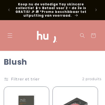
Ignorer et
Koop nu de volledige Yay skincare
passer au
g met
collectie! 🧴✨ Betaal voor 2 - de 3e is
contenu
📍Niel
GRATIS! 🎉 🎁 *Promo beschikbaar tot
uitputting van voorraad.
Panier
C
Blush
o
l
Filtrer et trier
2 produits
l
e