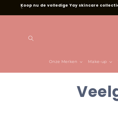
Meteen naar
Koop nu de volledige Yay skincare collecti
de content
Onze Merken
Make-up
Veel