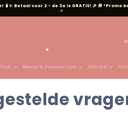
e! 🧴✨ Betaal voor 2 - de 3e is GRATIS! 🎉 🎁 *Promo 
L
a
n
d
Tools
Beauty & Personal Care
Giftcard
Onz
/
r
gestelde vrage
e
g
i
o