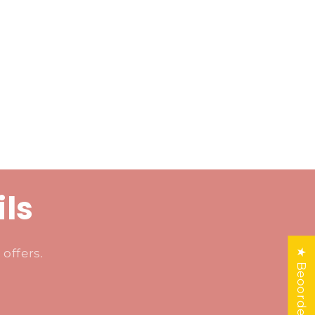
ils
offers.
★ Beoordelingen