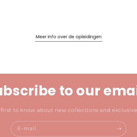
Meer info over de opleidingen
bscribe to our ema
 first to know about new collections and exclusive 
E‑mail