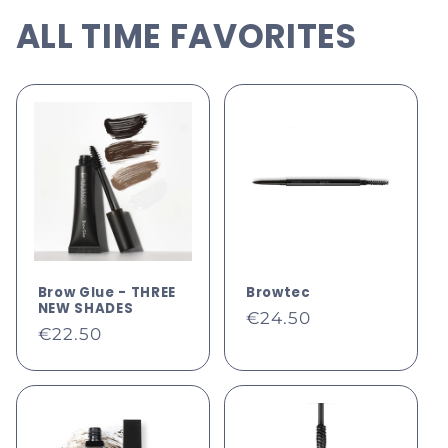
ALL TIME FAVORITES
Brow Glue - THREE
Browtec
NEW SHADES
Normale
€24.50
Normale
€22.50
prijs
prijs