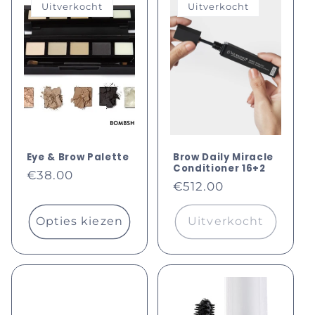
Uitverkocht
Uitverkocht
Eye & Brow Palette
Brow Daily Miracle
Conditioner 16+2
Normale
€38.00
Normale
€512.00
prijs
prijs
Opties kiezen
Uitverkocht