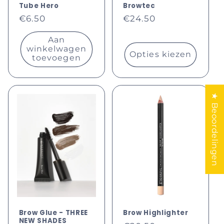
Tube Hero
Browtec
Normale
Normale
€6.50
€24.50
prijs
prijs
Aan
winkelwagen
Opties kiezen
toevoegen
★ Beoordelingen
Brow Glue - THREE
Brow Highlighter
NEW SHADES