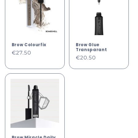
Brow Colourfix
Brow Glue
Transparant
Normale
€27.50
Normale
€20.50
prijs
prijs
Brow Miracle Daily