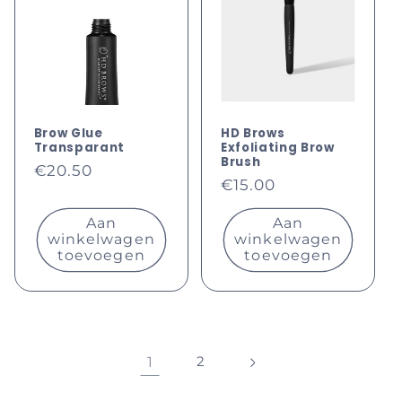
Brow Glue
HD Brows
Transparant
Exfoliating Brow
Brush
Normale
€20.50
Normale
€15.00
prijs
prijs
Aan
Aan
winkelwagen
winkelwagen
toevoegen
toevoegen
1
2