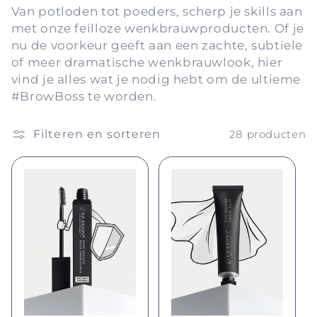
Van potloden tot poeders, scherp je skills aan
l
met onze feilloze wenkbrauwproducten. Of je
nu de voorkeur geeft aan een zachte, subtiele
l
of meer dramatische wenkbrauwlook, hier
e
vind je alles wat je nodig hebt om de ultieme
#BrowBoss te worden.
c
Filteren en sorteren
28 producten
t
i
e
: