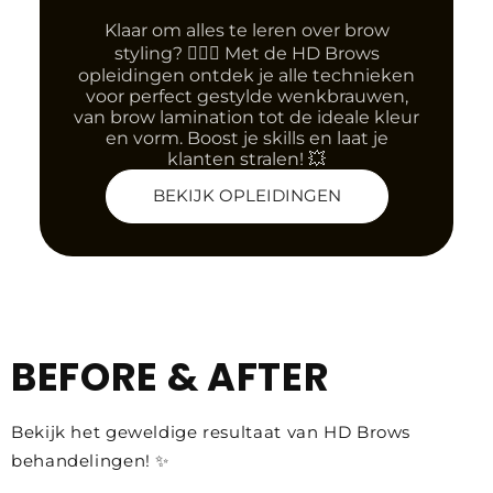
Klaar om alles te leren over brow
styling? 💁‍♀️✨ Met de HD Brows
opleidingen ontdek je alle technieken
voor perfect gestylde wenkbrauwen,
van brow lamination tot de ideale kleur
en vorm. Boost je skills en laat je
klanten stralen! 💥
BEKIJK OPLEIDINGEN
BEFORE & AFTER
Bekijk het geweldige resultaat van HD Brows
behandelingen! ✨