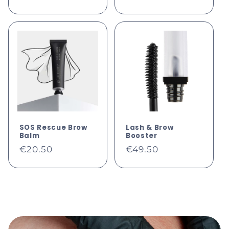
prijs
SOS Rescue Brow
Lash & Brow
Balm
Booster
Normale
Normale
€20.50
€49.50
prijs
prijs