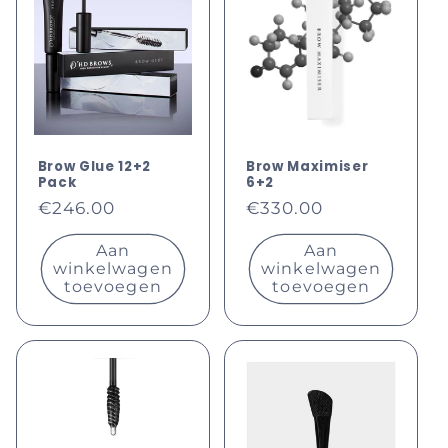
Brow Glue 12+2
Brow Maximiser
Pack
6+2
Normale
Normale
€246.00
€330.00
prijs
prijs
Aan
Aan
winkelwagen
winkelwagen
toevoegen
toevoegen