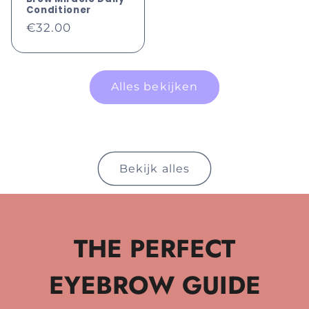
Conditioner
Normale
€32.00
prijs
Alles bekijken
Bekijk alles
THE PERFECT
EYEBROW GUIDE