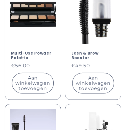
Multi-Use Powder
Lash & Brow
Palette
Booster
Normale
Normale
€56.00
€49.50
prijs
prijs
Aan
Aan
winkelwagen
winkelwagen
toevoegen
toevoegen