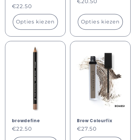
Normale
€20.50
Normale
€22.50
prijs
prijs
Opties kiezen
Opties kiezen
browdefine
Brow Colourfix
Normale
Normale
€22.50
€27.50
prijs
prijs