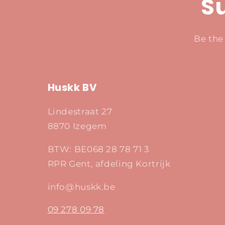
Su
Be the
Huskk BV
Lindestraat 27
8870 Izegem
BTW: BE068 28 78 71 3
RPR Gent, afdeling Kortrijk
info@huskk.be
09 278 09 78