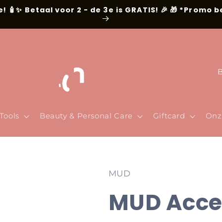
e! 🧴✨ Betaal voor 2 - de 3e is GRATIS! 🎉 🎁 *Promo 
P
a
y
s
Tools
Beauty & Personal Care
Giftcard
Onz
/
r
é
MUD
g
MUD Acce
i
o