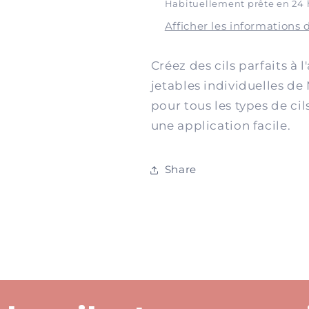
Habituellement prête en 24 
25-
25-
Afficher les informations 
Pack
Pack
Créez
des cils parfaits à
jetables individuelles de
pour tous les types de cil
une application facile.
Share