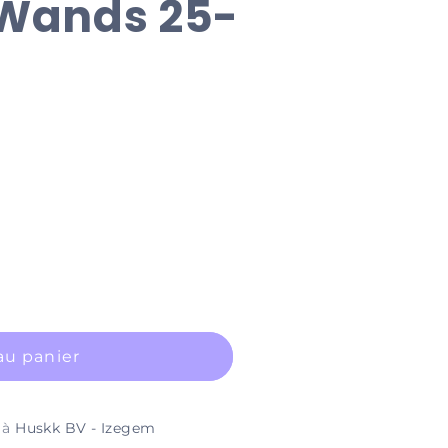
Wands 25-
au panier
e à
Huskk BV - Izegem