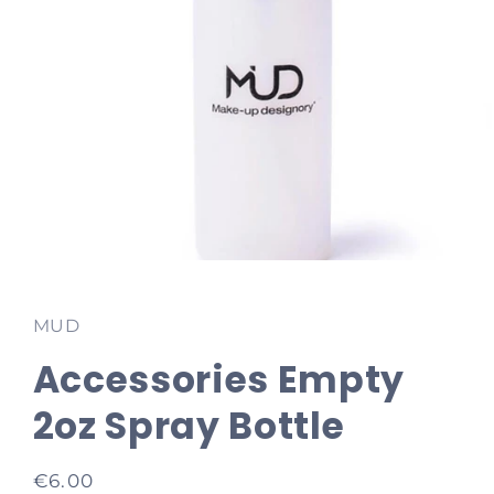
Media
1
openen
in
MUD
modaal
Accessories Empty
2oz Spray Bottle
Normale
€6.00