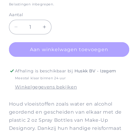
prijs
Belastingen inbegrepen.
Aantal
Aantal
Aantal
verlagen
verhogen
voor
voor
Accessories
Accessories
Aan winkelwagen toevoegen
Empty
Empty
2oz
2oz
Spray
Spray
Afhaling is beschikbaar bij
Huskk BV - Izegem
Bottle
Bottle
Meestal klaar binnen 24 uur
Winkelgegevens bekijken
Houd vloeistoffen zoals water en alcohol
geordend en gescheiden van elkaar met de
plastic 2 oz Spray Bottles van Make-Up
Designory. Dankzij hun handige reisformaat