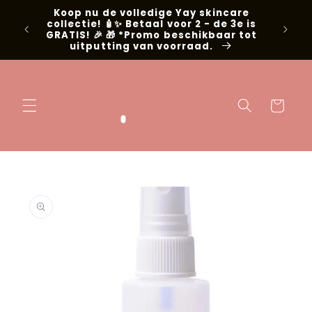
Meteen naar
Koop nu de volledige Yay skincare
g met
de content
collectie! 🧴✨ Betaal voor 2 - de 3e is
📍Niel
GRATIS! 🎉 🎁 *Promo beschikbaar tot
uitputting van voorraad.
Winkelwage
 direct naar
oductinformatie