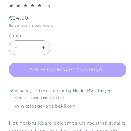
3
(3)
totaal
aantal
Normale
€24.50
recensies
prijs
Belastingen inbegrepen.
Aantal
Aantal
Aantal
verlagen
verhogen
voor
voor
Accessories
Accessories
Aan winkelwagen toevoegen
Palette
Palette
Knife
Knife
(metal)
(metal)
Afhaling is beschikbaar bij
Huskk BV - Izegem
Meestal klaar binnen 24 uur
Winkelgegevens bekijken
Het herbruikbare paletmes uit roestvrij staal is
een must-have voor het snel en eenvoudig