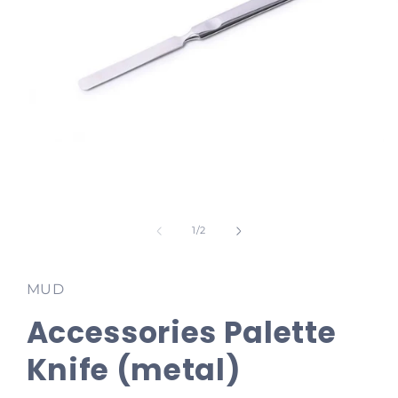
Media
1
openen
van
1
/
2
in
modaal
MUD
Accessories Palette
Knife (metal)