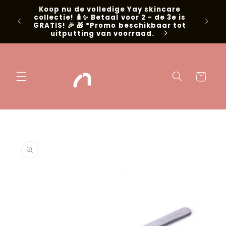
Meteen naar
Koop nu de volledige Yay skincare
g met
de content
collectie! 🧴✨ Betaal voor 2 - de 3e is
📍Niel
GRATIS! 🎉 🎁 *Promo beschikbaar tot
uitputting van voorraad.
Winkelwage
 direct naar
oductinformatie