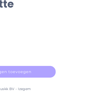
tte
gen toevoegen
uskk BV - Izegem