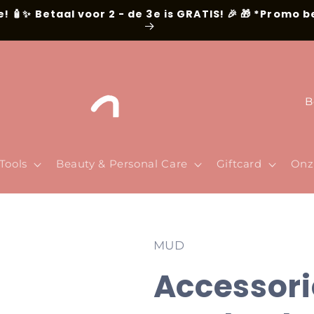
e! 🧴✨ Betaal voor 2 - de 3e is GRATIS! 🎉 🎁 *Promo 
L
a
n
d
Tools
Beauty & Personal Care
Giftcard
Onz
/
r
e
MUD
g
Accessori
i
o