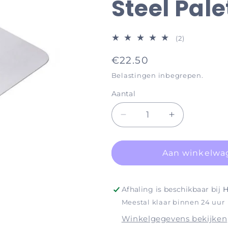
Steel Pale
2
(2)
totaal
Normale
€22.50
aantal
recensies
prijs
Belastingen inbegrepen.
Aantal
Aantal
Aantal
verlagen
verhogen
voor
voor
Accessories
Accessories
Aan winkelwa
Stainless
Stainless
Steel
Steel
Palette
Palette
Afhaling is beschikbaar bij
H
Meestal klaar binnen 24 uur
Winkelgegevens bekijken