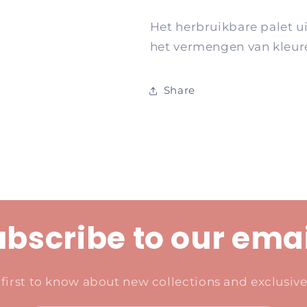
Het herbruikbare palet ui
het vermengen van kleu
Share
bscribe to our ema
 first to know about new collections and exclusive 