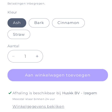
prijs
Belastingen inbegrepen.
Kleur
Ash
Bark
Cinnamon
Straw
Aantal
Aantal
Aantal
verlagen
verhogen
voor
voor
Brow
Brow
Aan winkelwagen toevoegen
Cream
Cream
Compacts
Compacts
Afhaling is beschikbaar bij
Huskk BV - Izegem
Meestal klaar binnen 24 uur
Winkelgegevens bekijken