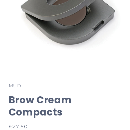
Media
1
openen
in
MUD
modaal
Brow Cream
Compacts
Normale
€27.50