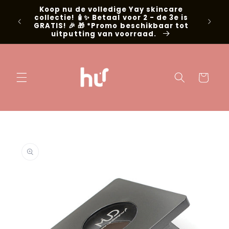
Meteen naar
Koop nu de volledige Yay skincare
g met
de content
collectie! 🧴✨ Betaal voor 2 - de 3e is
📍Niel
GRATIS! 🎉 🎁 *Promo beschikbaar tot
uitputting van voorraad.
Winkelwage
 direct naar
oductinformatie