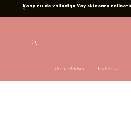
Meteen naar
Koop nu de volledige Yay skincare collecti
de content
Onze Merken
Make-up
Ga direct naar
productinformatie