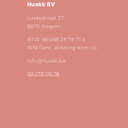
Huskk BV
Lindestraat 27
8870 Izegem
BTW: BE068 28 78 71 3
RPR Gent, afdeling Kortrijk
info@huskk.be
09 278 09 78