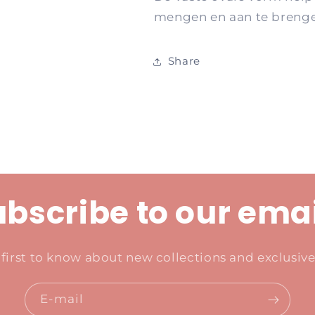
mengen en aan te brenge
Share
bscribe to our ema
 first to know about new collections and exclusive 
E‑mail