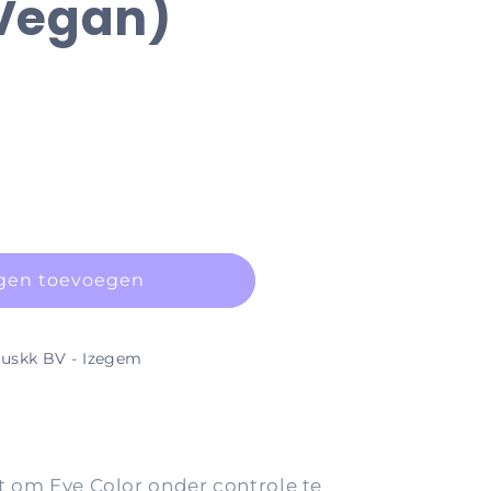
(Vegan)
gen toevoegen
uskk BV - Izegem
t om Eye Color onder controle te