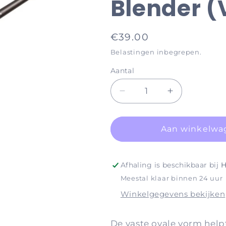
Blender 
Normale
€39.00
prijs
Belastingen inbegrepen.
Aantal
Aantal
Aantal
verlagen
verhogen
voor
voor
Brushes
Brushes
Aan winkelwa
#350
#350
Shadow
Shadow
Blender
Blender
Afhaling is beschikbaar bij
H
(Vegan)
(Vegan)
Meestal klaar binnen 24 uur
Winkelgegevens bekijken
De vaste ovale vorm help