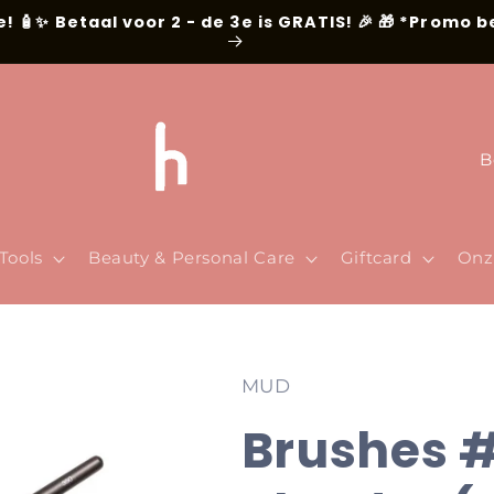
e! 🧴✨ Betaal voor 2 - de 3e is GRATIS! 🎉 🎁 *Promo 
L
a
n
d
Tools
Beauty & Personal Care
Giftcard
Onz
/
r
e
MUD
g
Brushes 
i
o