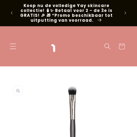
Meteen naar
Koop nu de volledige Yay skincare
g met
de content
collectie! 🧴✨ Betaal voor 2 - de 3e is
📍Niel
GRATIS! 🎉 🎁 *Promo beschikbaar tot
uitputting van voorraad.
Winkelwage
 direct naar
oductinformatie