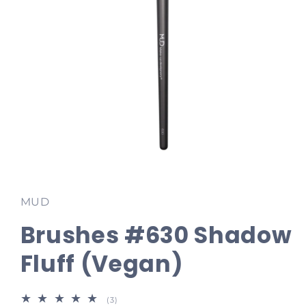
Media
1
openen
in
MUD
modaal
Brushes #630 Shadow
Fluff (Vegan)
3
(3)