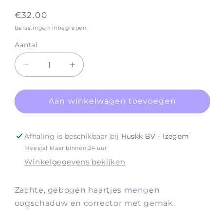
totaal
aantal
Normale
€32.00
recensies
prijs
Belastingen inbegrepen.
Aantal
Aantal
Aantal
verlagen
verhogen
voor
voor
Brushes
Brushes
Aan winkelwagen toevoegen
#630
#630
Shadow
Shadow
Fluff
Fluff
Afhaling is beschikbaar bij
Huskk BV - Izegem
(Vegan)
(Vegan)
Meestal klaar binnen 24 uur
Winkelgegevens bekijken
Zachte, gebogen haartjes mengen
oogschaduw en corrector met gemak.