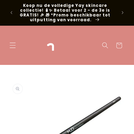
Meteen naar
Koop nu de volledige Yay skincare
g met
de content
collectie! 🧴✨ Betaal voor 2 - de 3e is
📍Niel
GRATIS! 🎉 🎁 *Promo beschikbaar tot
uitputting van voorraad.
Winkelwage
 direct naar
oductinformatie