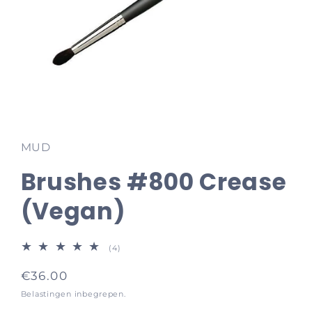
Media
1
openen
in
MUD
modaal
Brushes #800 Crease
(Vegan)
4
(4)
totaal
aantal
Normale
€36.00
recensies
prijs
Belastingen inbegrepen.