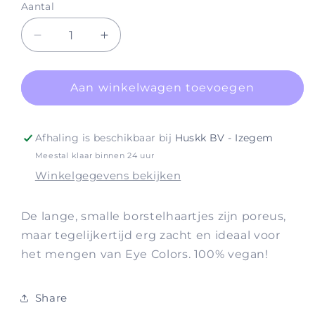
Aantal
Aantal
Aantal
verlagen
verhogen
voor
voor
Brushes
Brushes
Aan winkelwagen toevoegen
#800
#800
Crease
Crease
(Vegan)
(Vegan)
Afhaling is beschikbaar bij
Huskk BV - Izegem
Meestal klaar binnen 24 uur
Winkelgegevens bekijken
De lange, smalle borstelhaartjes zijn poreus,
maar tegelijkertijd erg zacht en ideaal voor
het mengen van Eye Colors. 100% vegan!
Share