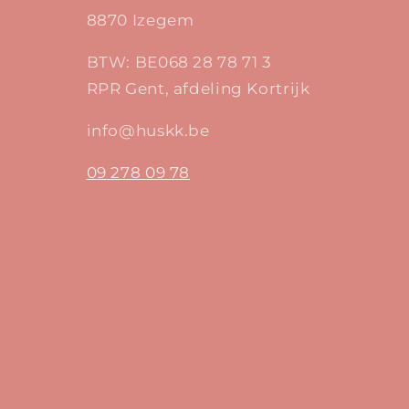
8870 Izegem
BTW: BE068 28 78 71 3
RPR Gent, afdeling Kortrijk
info@huskk.be
09 278 09 78