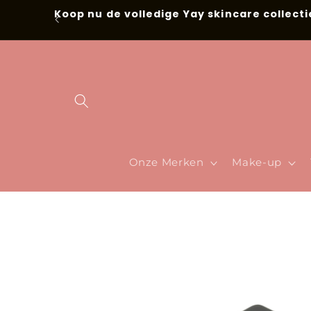
Meteen naar
Koop nu de volledige Yay skincare collecti
de content
Onze Merken
Make-up
Ga direct naar
productinformatie