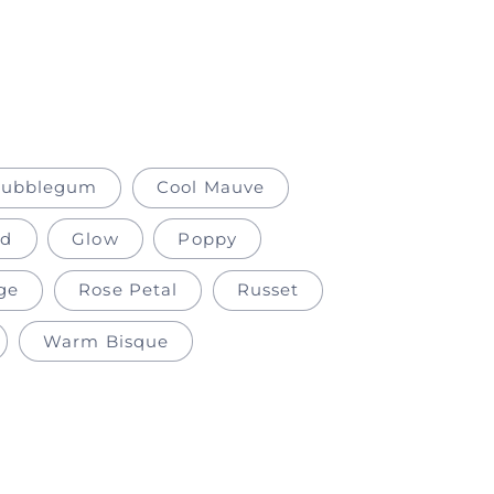
Bubblegum
Cool Mauve
ad
Glow
Poppy
ge
Rose Petal
Russet
Warm Bisque