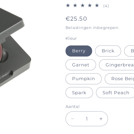
4
(4)
totaal
Normale
€25.50
aantal
recensies
prijs
Belastingen inbegrepen.
Kleur
Berry
Brick
Garnet
Gingerbre
Pumpkin
Rose Bei
Spark
Soft Peach
Aantal
Aantal
Aantal
verlagen
verhogen