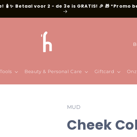
e! 🧴✨ Betaal voor 2 - de 3e is GRATIS! 🎉 🎁 *Promo 
L
a
n
d
Tools
Beauty & Personal Care
Giftcard
Onz
/
r
e
MUD
g
Cheek Co
i
o