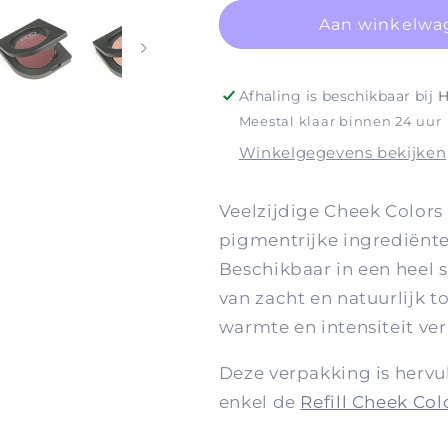
voor
voor
Cheek
Cheek
Aan winkelwa
Color
Color
Compacts
Compacts
Afhaling is beschikbaar bij
H
Meestal klaar binnen 24 uur
Winkelgegevens bekijken
Veelzijdige Cheek Color
pigmentrijke ingrediënte
Beschikbaar in een heel
van zacht en natuurlijk to
warmte en intensiteit ver
Deze verpakking is hervul
enkel de
Refill Cheek Col