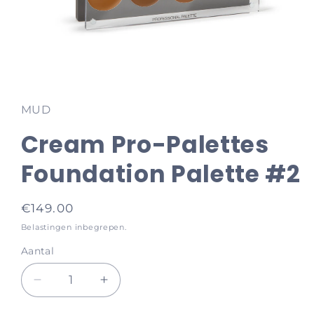
Media
1
openen
in
MUD
modaal
Cream Pro-Palettes
Foundation Palette #2
Normale
€149.00
prijs
Belastingen inbegrepen.
Aantal
Aantal
Aantal
verlagen
verhogen