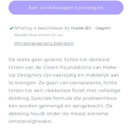
voor
voor
Cream
Cream
Aan winkelwagen toevoegen
Pro-
Pro-
Palettes
Palettes
Foundation
Foundation
Afhaling is beschikbaar bij
Huskk BV - Izegem
Palette
Palette
Meestal klaar binnen 24 uur
#2
#2
Winkelgegevens bekijken
De reeks geel-groene, lichte-tot-donkere
tinten van de Cream Foundations van Make-
Up Designory zijn veelzijdig en makkelijk aan
te brengen. Ze gaan van transparante, lichte
tinten tot een vlekkeloze finish met volledige
dekking. Speciale formule die probleemloos
kan worden gemengd en aangebracht. De
dekking houdt onder de meest extreme
omstandigheden.