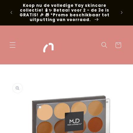
Meteen naar
Koop nu de volledige Yay skincare
g met
de content
collectie! 🧴✨ Betaal voor 2 - de 3e is
📍Niel
GRATIS! 🎉 🎁 *Promo beschikbaar tot
uitputting van voorraad.
Winkelwage
 direct naar
oductinformatie