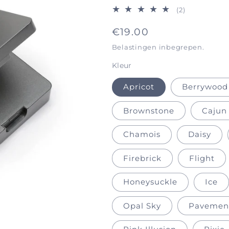
2
(2)
totaal
Normale
€19.00
aantal
recensies
prijs
Belastingen inbegrepen.
Kleur
Apricot
Berrywood
Brownstone
Cajun
Chamois
Daisy
Firebrick
Flight
Honeysuckle
Ice
Opal Sky
Pavemen