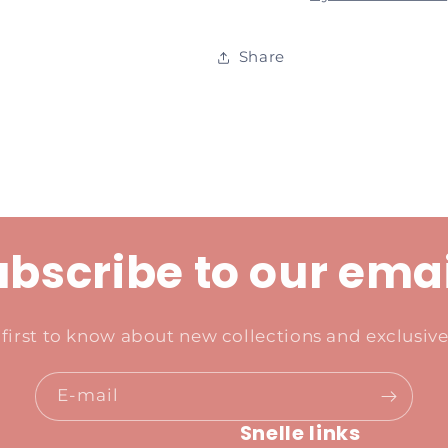
Share
bscribe to our ema
 first to know about new collections and exclusive 
E‑mail
Snelle links