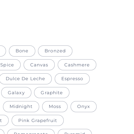
Bone
Bronzed
 Spice
Canvas
Cashmere
Dulce De Leche
Espresso
Galaxy
Graphite
Midnight
Moss
Onyx
t
Pink Grapefruit