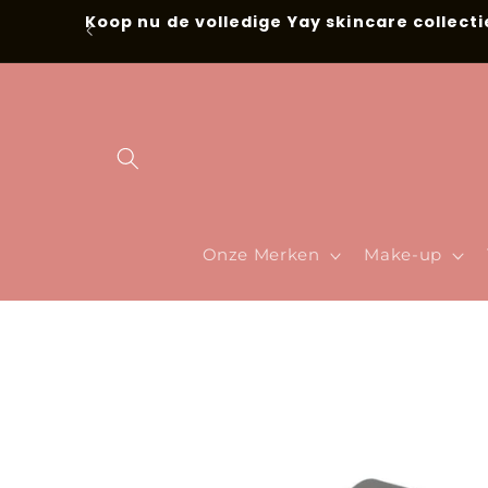
Meteen naar
Koop nu de volledige Yay skincare collecti
de content
Onze Merken
Make-up
Ga direct naar
productinformatie