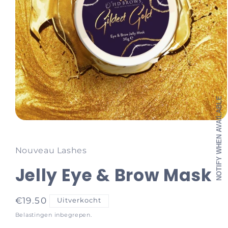
NOTIFY WHEN AVAILABLE
Media
1
openen
in
Nouveau Lashes
modaal
Jelly Eye & Brow Mask
Normale
€19.50
Uitverkocht
prijs
Belastingen inbegrepen.