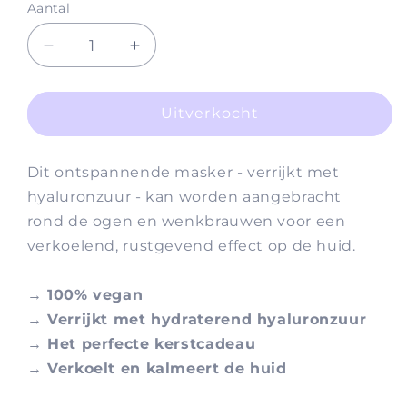
Aantal
Aantal
Aantal
verlagen
verhogen
voor
voor
Jelly
Jelly
Uitverkocht
Eye
Eye
&amp;
&amp;
Dit ontspannende masker - verrijkt met
Brow
Brow
Mask
Mask
hyaluronzuur - kan worden aangebracht
rond de ogen en wenkbrauwen voor een
verkoelend, rustgevend effect op de huid.
→ 100% vegan
→ Verrijkt met hydraterend hyaluronzuur
→ Het perfecte kerstcadeau
→ Verkoelt en kalmeert de huid