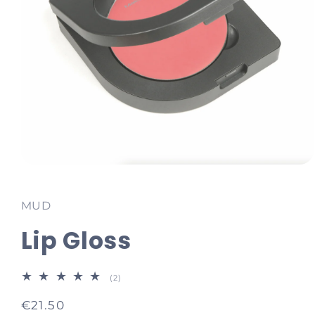
Media
1
openen
in
MUD
modaal
Lip Gloss
2
(2)
totaal
aantal
Normale
€21.50
recensies