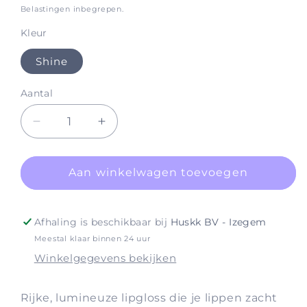
prijs
Belastingen inbegrepen.
Kleur
Shine
Aantal
Aantal
Aantal
verlagen
verhogen
voor
voor
Lip
Lip
Aan winkelwagen toevoegen
Gloss
Gloss
Afhaling is beschikbaar bij
Huskk BV - Izegem
Meestal klaar binnen 24 uur
Winkelgegevens bekijken
Rijke, lumineuze lipgloss die je lippen zacht