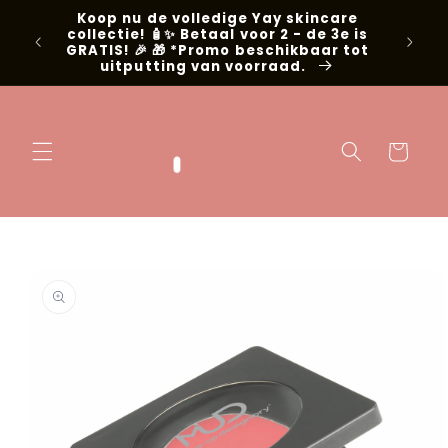
Meteen naar
Koop nu de volledige Yay skincare
g met
de content
collectie! 🧴✨ Betaal voor 2 - de 3e is
📍Niel
GRATIS! 🎉 🎁 *Promo beschikbaar tot
uitputting van voorraad.
Winkelwage
 direct naar
oductinformatie