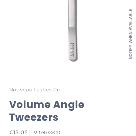
NOTIFY WHEN AVAILABLE
Media
1
openen
in
Nouveau Lashes Pro
modaal
Volume Angle
Tweezers
Normale
€15.05
Uitverkocht