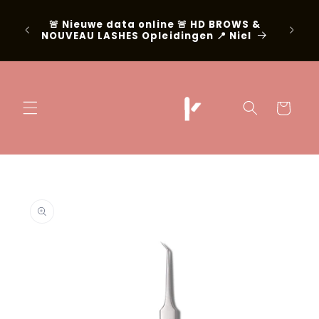
Meteen naar
lingen
💡 Wor
de content
🚨 Nieuwe data online 🚨 HD BROWS &
11
CeraLas
NOUVEAU LASHES Opleidingen 📍 Niel
Winkelwage
 direct naar
oductinformatie