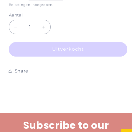
prijs
Belastingen inbegrepen.
Aantal
Aantal
Aantal
verlagen
verhogen
voor
voor
Volume
Volume
Uitverkocht
Angle
Angle
Tweezers
Tweezers
Share
Subscribe to our