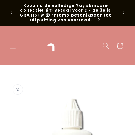
Meteen naar
Koop nu de volledige Yay skincare
g met
de content
collectie! 🧴✨ Betaal voor 2 - de 3e is
📍Niel
GRATIS! 🎉 🎁 *Promo beschikbaar tot
uitputting van voorraad.
Winkelwage
 direct naar
oductinformatie