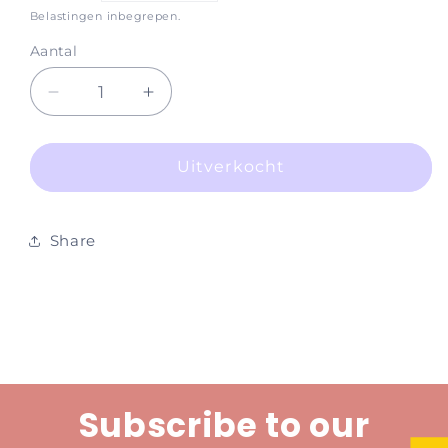
prijs
Belastingen inbegrepen.
Aantal
Aantal
Aantal
verlagen
verhogen
voor
voor
Adhesive
Adhesive
Uitverkocht
-
-
Pro
Pro
X5,
X5,
Share
Black,
Black,
5g
5g
Subscribe to our