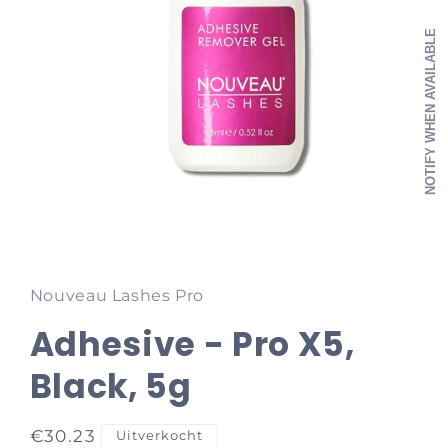
NOTIFY WHEN AVAILABLE
Media
1
openen
in
Nouveau Lashes Pro
modaal
Adhesive - Pro X5,
Black, 5g
Normale
€30.23
Uitverkocht