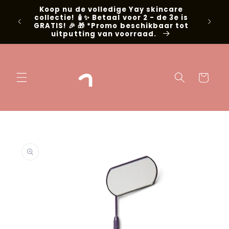
Meteen naar
Koop nu de volledige Yay skincare
g met
de content
collectie! 🧴✨ Betaal voor 2 - de 3e is
📍Niel
GRATIS! 🎉 🎁 *Promo beschikbaar tot
uitputting van voorraad.
Winkelwage
 direct naar
oductinformatie