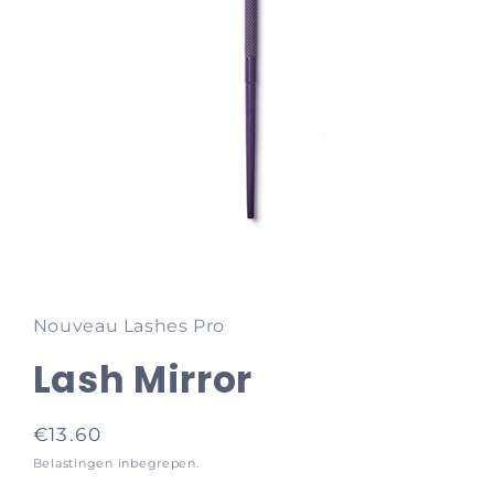
Media
1
openen
in
Nouveau Lashes Pro
modaal
Lash Mirror
Normale
€13.60
prijs
Belastingen inbegrepen.