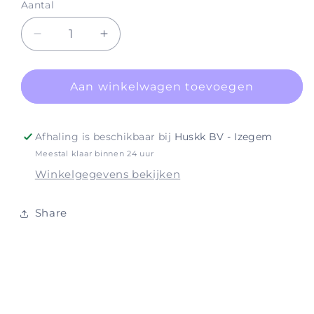
Aantal
Aantal
Aantal
verlagen
verhogen
voor
voor
Lash
Lash
Aan winkelwagen toevoegen
Mirror
Mirror
Afhaling is beschikbaar bij
Huskk BV - Izegem
Meestal klaar binnen 24 uur
Winkelgegevens bekijken
Share