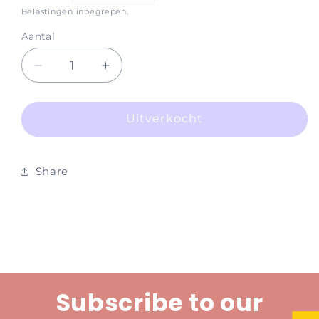
prijs
Belastingen inbegrepen.
Aantal
Aantal
Aantal
verlagen
verhogen
voor
voor
Superfine
Superfine
Uitverkocht
Straight
Straight
Tweezers
Tweezers
Share
Subscribe to our