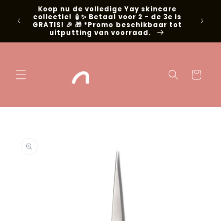
Meteen naar
Koop nu de volledige Yay skincare
g met
de content
collectie! 🧴✨ Betaal voor 2 - de 3e is
📍Niel
GRATIS! 🎉 🎁 *Promo beschikbaar tot
uitputting van voorraad.
Winkelwage
 direct naar
oductinformatie