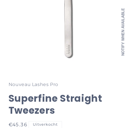
NOTIFY WHEN AVAILABLE
Media
1
openen
in
Nouveau Lashes Pro
modaal
Superfine Straight
Tweezers
Normale
€45.36
Uitverkocht