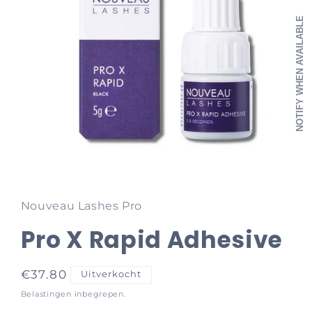
NOTIFY WHEN AVAILABLE
Media
1
openen
in
Nouveau Lashes Pro
modaal
Pro X Rapid Adhesive
Normale
€37.80
Uitverkocht
prijs
Belastingen inbegrepen.