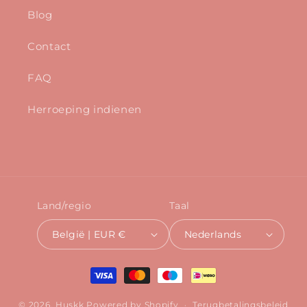
Blog
Contact
FAQ
Herroeping indienen
Land/regio
Taal
België | EUR €
Nederlands
Betaalmethoden
© 2026,
Huskk
Powered by Shopify
Terugbetalingsbeleid