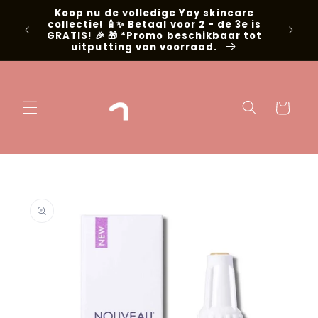
Meteen naar
Koop nu de volledige Yay skincare
g met
de content
collectie! 🧴✨ Betaal voor 2 - de 3e is
📍Niel
GRATIS! 🎉 🎁 *Promo beschikbaar tot
uitputting van voorraad.
Winkelwage
 direct naar
oductinformatie