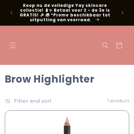
Skip to
Koop nu de volledige Yay skincare
g met
content
collectie! 🧴✨ Betaal voor 2 - de 3e is
📍Niel
GRATIS! 🎉 🎁 *Promo beschikbaar tot
uitputting van voorraad.
Cart
C
Brow Highlighter
o
l
Filter and sort
1 product
l
e