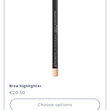
c
t
i
o
n
:
Brow Highlighter
Regular
€20.50
price
Choose options