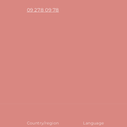
09 278 09 78
Country/region
Language