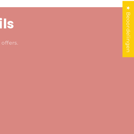
★ Beoordelingen
ils
offers.