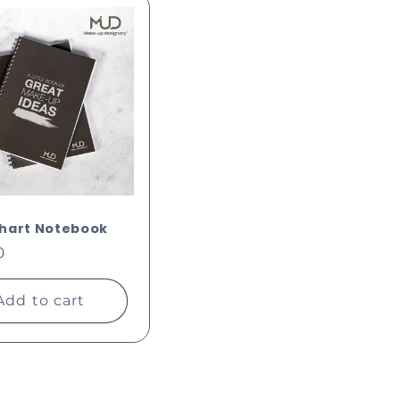
i
hart Notebook
ar
0
Add to cart