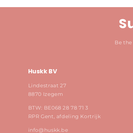
Su
Be the
Huskk BV
Lindestraat 27
8870 Izegem
BTW: BE068 28 78 71 3
RPR Gent, afdeling Kortrijk
info@huskk.be