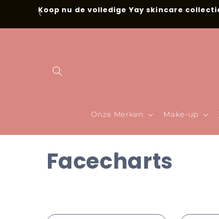
Skip to
Koop nu de volledige Yay skincare collecti
content
Onze Merken
Make-up
C
Facecharts
o
l