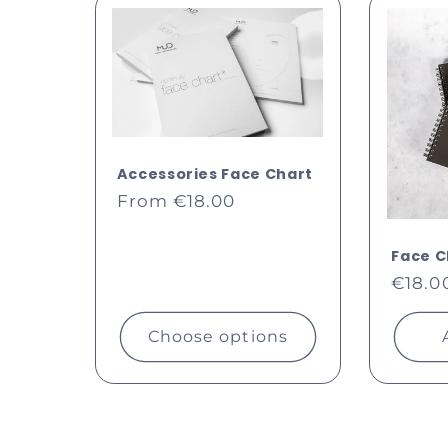
l
e
c
Accessories Face Chart
t
Regular
From €18.00
price
i
Face C
Regul
€18.0
price
o
Choose options
n
: