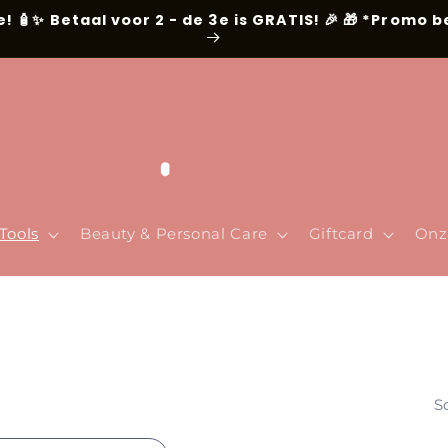
e! 🧴✨ Betaal voor 2 - de 3e is GRATIS! 🎉 🎁 *Promo 
Tools
Beauty & Personal Care
Giftcard
Onz
S