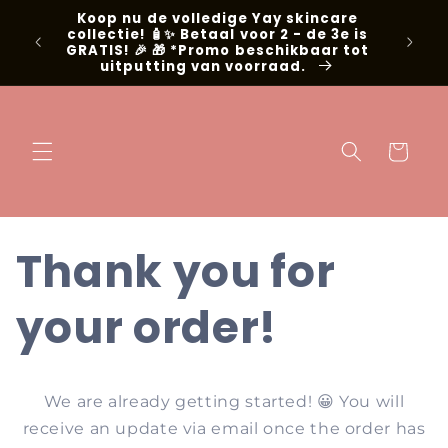
Skip to
Koop nu de volledige Yay skincare
g met
content
collectie! 🧴✨ Betaal voor 2 - de 3e is
📍Niel
GRATIS! 🎉 🎁 *Promo beschikbaar tot
uitputting van voorraad.
Cart
Thank you for
your order!
We are already getting started! 😀 You will
receive an update via email once the order has